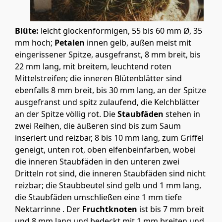
Blüte:
leicht glockenförmigen, 55 bis 60 mm Ø, 35
mm hoch;
Petalen
innen gelb, außen meist mit
eingerissener Spitze, ausgefranst, 8 mm breit, bis
22 mm lang, mit breitem, leuchtend roten
Mittelstreifen; die inneren Blütenblätter sind
ebenfalls 8 mm breit, bis 30 mm lang, an der Spitze
ausgefranst und spitz zulaufend, die Kelchblätter
an der Spitze völlig rot. Die
Staubfäden
stehen in
zwei Reihen, die äußeren sind bis zum Saum
inseriert und reizbar, 8 bis 10 mm lang, zum Griffel
geneigt, unten rot, oben elfenbeinfarben, wobei
die inneren Staubfäden in den unteren zwei
Dritteln rot sind, die inneren Staubfäden sind nicht
reizbar; die Staubbeutel sind gelb und 1 mm lang,
die Staubfäden umschließen eine 1 mm tiefe
Nektarrinne . Der
Fruchtknoten
ist bis 7 mm breit
und 8 mm lang und bedeckt mit 1 mm breiten und