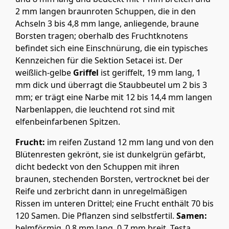
2 mm langen braunroten Schuppen, die in den
Achseln 3 bis 4,8 mm lange, anliegende, braune
Borsten tragen; oberhalb des Fruchtknotens
befindet sich eine Einschnürung, die ein typisches
Kennzeichen für die Sektion Setacei ist. Der
weißlich-gelbe
Griffel
ist geriffelt, 19 mm lang, 1
mm dick und überragt die Staubbeutel um 2 bis 3
mm; er trägt eine Narbe mit 12 bis 14,4 mm langen
Narbenlappen, die leuchtend rot sind mit
elfenbeinfarbenen Spitzen.
Frucht:
im reifen Zustand 12 mm lang und von den
Blütenresten gekrönt, sie ist dunkelgrün gefärbt,
dicht bedeckt von den Schuppen mit ihren
braunen, stechenden Borsten, vertrocknet bei der
Reife und zerbricht dann in unregelmäßigen
Rissen im unteren Drittel; eine Frucht enthält 70 bis
120 Samen. Die Pflanzen sind selbstfertil.
Samen:
helmförmig, 0,8 mm lang, 0,7 mm breit, Testa