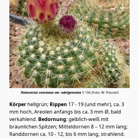
Notocactus concinnus var. rubrigematus
S 156 (Foto: W. Prauser)
Körper
hellgrün;
Rippen
17 - 19 (und mehr), ca. 3
mm hoch, Areolen anfangs bis ca. 3 mm Ø, bald
verkahlend.
Bedornung
: gelblich-weiß mit
bräunlichen Spitzen; Mitteldornen 8 – 12 mm lang;
Randdornen ca. 10 - 12, bis 6 mm lang, strahlend.