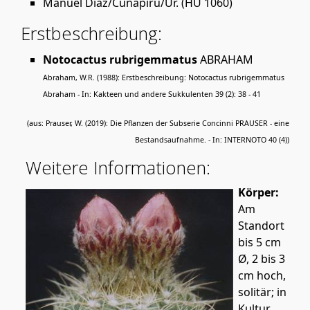
Manuel Diaz/Cunapiru/Ur. (HU 1060)
Erstbeschreibung:
Notocactus rubrigemmatus
ABRAHAM
Abraham, W.R. (1988): Erstbeschreibung: Notocactus rubrigemmatus
Abraham - In: Kakteen und andere Sukkulenten 39 (2): 38 - 41
(aus: Prauser, W. (2019): Die Pflanzen der Subserie Concinni PRAUSER - eine
Bestandsaufnahme. - In: INTERNOTO 40 (4))
Weitere Informationen:
Körper:
Am
Standort
bis 5 cm
Ø, 2 bis 3
cm hoch,
solitär; in
Kultur