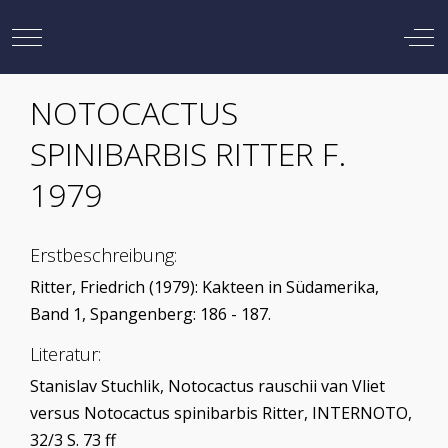
Mobile Menu Toggle
Off
NOTOCACTUS
SPINIBARBIS RITTER F.
1979
Erstbeschreibung:
Ritter, Friedrich (1979): Kakteen in Südamerika,
Band 1, Spangenberg: 186 - 187.
Literatur:
Stanislav Stuchlik, Notocactus rauschii van Vliet
versus Notocactus spinibarbis Ritter, INTERNOTO,
32/3 S. 73 ff